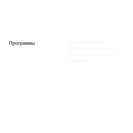
пожертвования
Медицинский экспертный
совет
Стать корпоративным
партнером
Партнеры фонда
Стать информационным
Документы
партнером
Отчетность
Публикации в СМИ
Им нужна помощь
Программы
Счастливые истории
Если вам нужна помощь
Вернем детям красоту​
Контакты
Опухолей будет меньше​
Формируем голову ребенка​
Контакты
+7 499 758-51-75
childface@mail.ru
г. Москва, Зубовский б-р, д. 13, офис 27, каб. 6.
Подпишитесь на нас