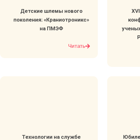
Детские шлемы нового
XV
поколения: «Краниотроникс»
кон
на ПМЭФ​
учены
Р
Читать
З
Технологии на службе
Юбиле