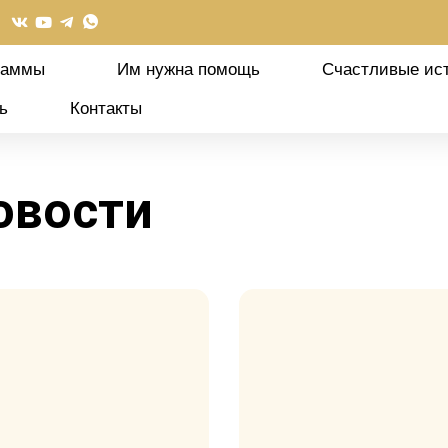
раммы
Им нужна помощь
Счастливые ис
ь
Контакты
овости