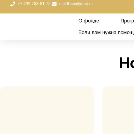
+7 499 758-51-75
childface@mail.ru
О фонде
Прог
Если вам нужна помощ
Н