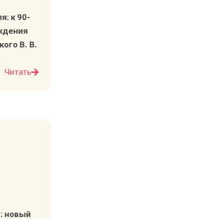
: к 90-
ждения
го В. В.​
Читать
чу
: новый