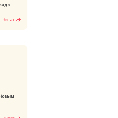
онда
Читать
 Новым