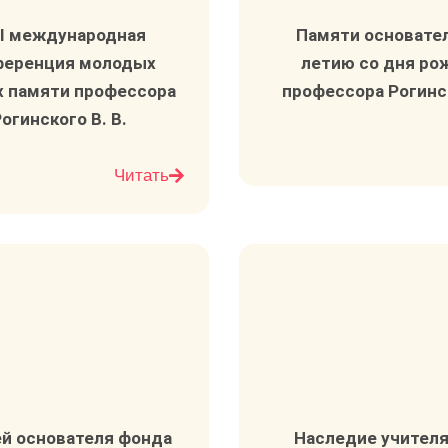
II международная
Памяти основателя
ференция молодых
летию со дня ро
х памяти профессора
профессора Рогинско
огинского​ В. В.
Читать
адайте вопрос вра
й основателя фонда
Наследие учителя