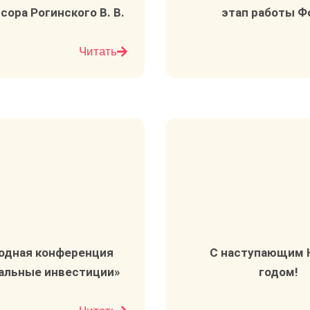
сора Рогинского В. В.
этап работы Ф
Читать
одная конференция
C наступающим
Соглашаюсь на обработку моих персональных данных
альные инвестиции»
годом!​
Отправить