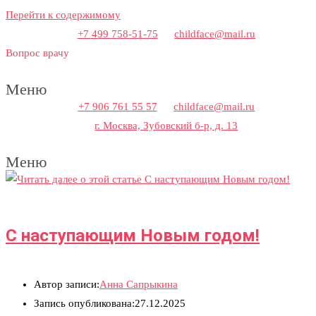
Перейти к содержимому
Задайте вопрос врачу
+7 499 758-51-75
childface@mail.ru
Вопрос врачу
Меню
+7 906 761 55 57
childface@mail.ru
г. Москва, Зубовский б-р, д. 13
Меню
C наступающим Новым годом!​
Соглашаюсь на обработку моих персональных данных
Отправить
Автор записи:
Анна Сапрыкина
Запись опубликована:
27.12.2025